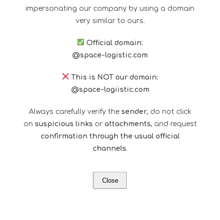
e
privacy policy
impersonating our company by using a domain
accetto
i
very similar to ours.
termini
descritti
nella
Official domain:
privacy
@space-logistic.com
policy
This is NOT our domain:
@space-logiistic.com
Always carefully verify the
sender
, do not click
on
suspicious links
or
attachments
, and request
confirmation through the usual official
channels
.
Close