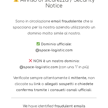
Nome referente*
Notice
Sono in circolazione
email fraudolente
che si
spacciano per la nostra azienda utilizzando un
Email*
dominio molto simile al nostro.
Dominio ufficiale:
@space-logistic.com
Recapito telefonico*
NON è un nostro dominio:
@space-logiistic.com
(con una “i” in più)
Verificate sempre attentamente il
mittente
, non
In cosa possiamo aiutarti?
cliccate su
link
o
allegati sospetti
e
chiedete
conferma tramite i consueti canali ufficiali
.
Ho
Ho letto e accetto i termini descritti nella
We have identified
fraudulent emails
letto